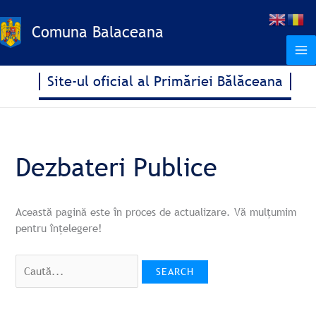
Treci
Search
S
la
for:
Comuna Balaceana
e
conținut
a
r
Site-ul oficial al Primăriei Bălăceana
c
h
Dezbateri Publice
Această pagină este în proces de actualizare. Vă mulțumim
pentru înțelegere!