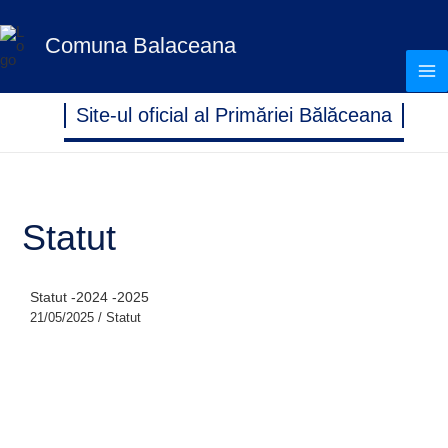
Treci
S
la
Comuna Balaceana
e
conținut
a
r
Site-ul oficial al Primăriei Bălăceana
c
h
Statut
Statut -2024 -2025
21/05/2025
/
Statut