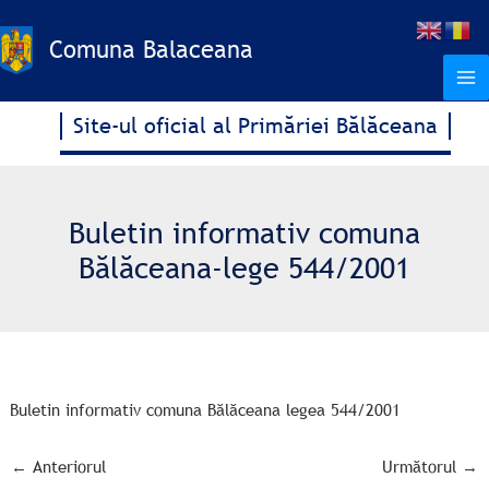
Treci
la
Comuna Balaceana
conținut
Site-ul oficial al Primăriei Bălăceana
Buletin informativ comuna
Bălăceana-lege 544/2001
Buletin informativ comuna Bălăceana legea 544/2001
←
Anteriorul
Următorul
→